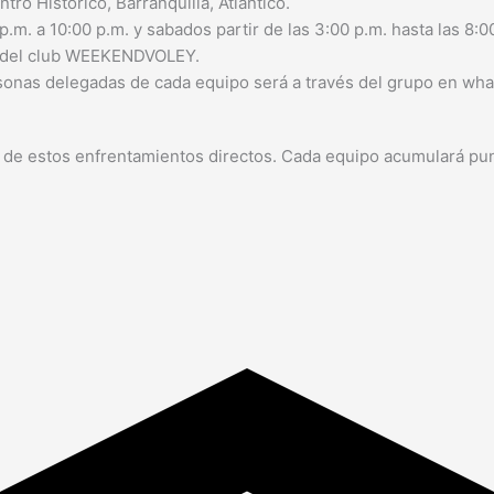
ntro Historico, Barranquilla, Atlántico.
.m. a 10:00 p.m. y sabados partir de las 3:00 p.m. hasta las 8:0
es del club WEEKENDVOLEY.
ersonas delegadas de cada equipo será a través del grupo en wha
s de estos enfrentamientos directos. Cada equipo acumulará pun