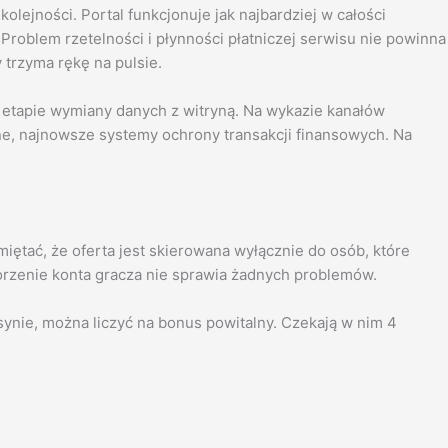
lejności. Portal funkcjonuje jak najbardziej w całości
Problem rzetelności i płynności płatniczej serwisu nie powinna
trzyma rękę na pulsie.
 etapie wymiany danych z witryną. Na wykazie kanałów
ne, najnowsze systemy ochrony transakcji finansowych. Na
iętać, że oferta jest skierowana wyłącznie do osób, które
worzenie konta gracza nie sprawia żadnych problemów.
nie, można liczyć na bonus powitalny. Czekają w nim 4