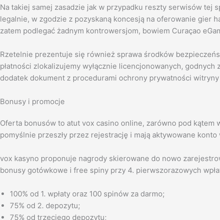
Na takiej samej zasadzie jak w przypadku reszty serwisów tej s
legalnie, w zgodzie z pozyskaną koncesją na oferowanie gier h
zatem podlegać żadnym kontrowersjom, bowiem Curaçao eGaming
Rzetelnie prezentuje się również sprawa środków bezpieczeńst
płatności zlokalizujemy wyłącznie licencjonowanych, godnych 
dodatek dokument z procedurami ochrony prywatności witryny
Bonusy i promocje
Oferta bonusów to atut vox casino online, zarówno pod kątem w
pomyślnie przeszły przez rejestrację i mają aktywowane konto
vox kasyno proponuje nagrody skierowane do nowo zarejestrow
bonusy gotówkowe i free spiny przy 4. pierwszorazowych wpła
100% od 1. wpłaty oraz 100 spinów za darmo;
75% od 2. depozytu;
75% od trzeciego depozytu;