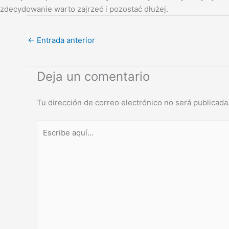
zdecydowanie warto zajrzeć i pozostać dłużej.
←
Entrada anterior
Deja un comentario
Tu dirección de correo electrónico no será publicada
Escribe
aquí...