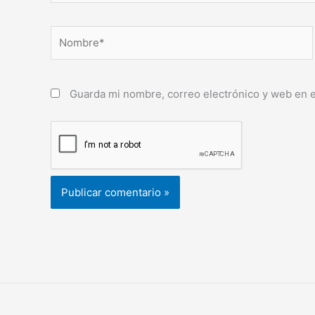
Nombre*
Guarda mi nombre, correo electrónico y web en 