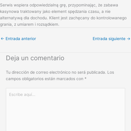
Serwis wspiera odpowiedzialną grę, przypominając, że zabawa
kasynowa traktowany jako element spędzania czasu, a nie
alternatywą dla dochodu. Klient jest zachęcany do kontrolowanego
grania, z umiarem i rozsądkiem.
←
Entrada anterior
Entrada siguiente
→
Deja un comentario
Tu dirección de correo electrónico no será publicada.
Los
campos obligatorios están marcados con
*
Escribe
aquí...