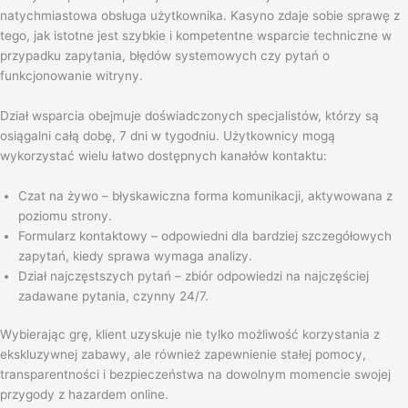
natychmiastowa obsługa użytkownika. Kasyno zdaje sobie sprawę z
tego, jak istotne jest szybkie i kompetentne wsparcie techniczne w
przypadku zapytania, błędów systemowych czy pytań o
funkcjonowanie witryny.
Dział wsparcia obejmuje doświadczonych specjalistów, którzy są
osiągalni całą dobę, 7 dni w tygodniu. Użytkownicy mogą
wykorzystać wielu łatwo dostępnych kanałów kontaktu:
Czat na żywo – błyskawiczna forma komunikacji, aktywowana z
poziomu strony.
Formularz kontaktowy – odpowiedni dla bardziej szczegółowych
zapytań, kiedy sprawa wymaga analizy.
Dział najczęstszych pytań – zbiór odpowiedzi na najczęściej
zadawane pytania, czynny 24/7.
Wybierając grę, klient uzyskuje nie tylko możliwość korzystania z
ekskluzywnej zabawy, ale również zapewnienie stałej pomocy,
transparentności i bezpieczeństwa na dowolnym momencie swojej
przygody z hazardem online.