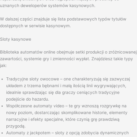
uznanych deweloperów systemów kasynowych.
W dalszej części znajduje się lista podstawowych typów tytułów
dostępnych w serwisie kasynowym.
Sloty kasynowe
Biblioteka automatów online obejmuje setki produkcji o zróżnicowanej
zawartości, systemie gry i zmienności wypłat. Znajdziesz takie typy
jak:
Tradycyjne sloty owocowe – one charakteryzują się zazwyczaj
układem z trzema bębnami i małą ilością linii wygrywających,
idealnie sprawdzając się dla graczy ceniących tradycyjne
podejście do hazardu.
Współczesne automaty video – te gry wznoszą rozgrywkę na
nowy poziom, dostarczając skomplikowane historie, elementy
narracyjne i efekty specjalne, które czynią grę prawdziwą
przygodą.
Automaty z jackpotem – sloty z opcją zdobycia dynamicznych