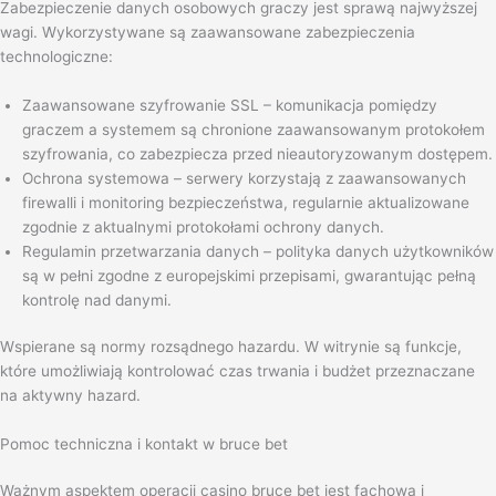
Zabezpieczenie danych osobowych graczy jest sprawą najwyższej
wagi. Wykorzystywane są zaawansowane zabezpieczenia
technologiczne:
Zaawansowane szyfrowanie SSL – komunikacja pomiędzy
graczem a systemem są chronione zaawansowanym protokołem
szyfrowania, co zabezpiecza przed nieautoryzowanym dostępem.
Ochrona systemowa – serwery korzystają z zaawansowanych
firewalli i monitoring bezpieczeństwa, regularnie aktualizowane
zgodnie z aktualnymi protokołami ochrony danych.
Regulamin przetwarzania danych – polityka danych użytkowników
są w pełni zgodne z europejskimi przepisami, gwarantując pełną
kontrolę nad danymi.
Wspierane są normy rozsądnego hazardu. W witrynie są funkcje,
które umożliwiają kontrolować czas trwania i budżet przeznaczane
na aktywny hazard.
Pomoc techniczna i kontakt w bruce bet
Ważnym aspektem operacji casino bruce bet jest fachowa i