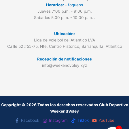
Horarios:
- fogueos
Jueves 7:00 p.m. - 9:00 p.m.
Sabados 5:00 p.m. - 10:00 p.m.
.
Ubicación:
Liga de Voleibol del Atlantico LVA
Callle 52 #55-75, Nte. Centro Historico, Barranquilla, Atlántico
Recepción de notificaciones
info@weekendvoley.xyz
Copyright © 2026 Todos los derechos reservados Club Deportivo
WeekendVoley
Facebook
Instagram
Tiktok
YouTube
1