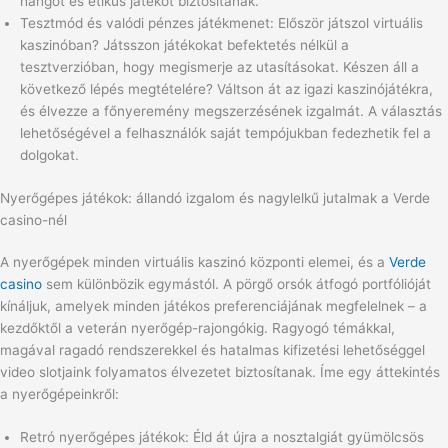
hangot és etikus játékot biztosítanak.
Tesztmód és valódi pénzes játékmenet: Először játszol virtuális
kaszinóban? Játsszon játékokat befektetés nélkül a
tesztverzióban, hogy megismerje az utasításokat. Készen áll a
következő lépés megtételére? Váltson át az igazi kaszinójátékra,
és élvezze a főnyeremény megszerzésének izgalmát. A választás
lehetőségével a felhasználók saját tempójukban fedezhetik fel a
dolgokat.
Nyerőgépes játékok: állandó izgalom és nagylelkű jutalmak a Verde
casino-nél
A nyerőgépek minden virtuális kaszinó központi elemei, és a
Verde
casino
sem különbözik egymástól. A pörgő orsók átfogó portfólióját
kínáljuk, amelyek minden játékos preferenciájának megfelelnek – a
kezdőktől a veterán nyerőgép-rajongókig. Ragyogó témákkal,
magával ragadó rendszerekkel és hatalmas kifizetési lehetőséggel
video slotjaink folyamatos élvezetet biztosítanak. Íme egy áttekintés
a nyerőgépeinkről:
Retró nyerőgépes játékok: Éld át újra a nosztalgiát gyümölcsös