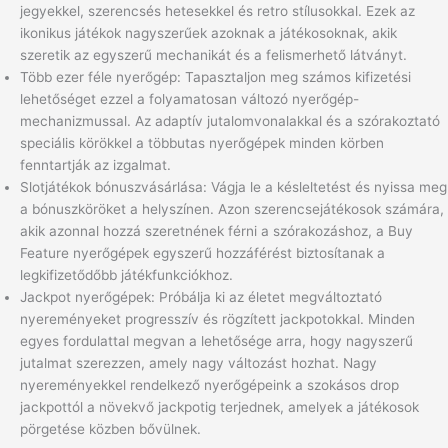
jegyekkel, szerencsés hetesekkel és retro stílusokkal. Ezek az
ikonikus játékok nagyszerűek azoknak a játékosoknak, akik
szeretik az egyszerű mechanikát és a felismerhető látványt.
Több ezer féle nyerőgép: Tapasztaljon meg számos kifizetési
lehetőséget ezzel a folyamatosan változó nyerőgép-
mechanizmussal. Az adaptív jutalomvonalakkal és a szórakoztató
speciális körökkel a többutas nyerőgépek minden körben
fenntartják az izgalmat.
Slotjátékok bónuszvásárlása: Vágja le a késleltetést és nyissa meg
a bónuszköröket a helyszínen. Azon szerencsejátékosok számára,
akik azonnal hozzá szeretnének férni a szórakozáshoz, a Buy
Feature nyerőgépek egyszerű hozzáférést biztosítanak a
legkifizetődőbb játékfunkciókhoz.
Jackpot nyerőgépek: Próbálja ki az életet megváltoztató
nyereményeket progresszív és rögzített jackpotokkal. Minden
egyes fordulattal megvan a lehetősége arra, hogy nagyszerű
jutalmat szerezzen, amely nagy változást hozhat. Nagy
nyereményekkel rendelkező nyerőgépeink a szokásos drop
jackpottól a növekvő jackpotig terjednek, amelyek a játékosok
pörgetése közben bővülnek.