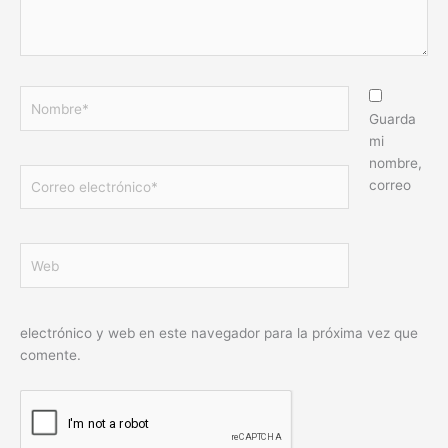
Nombre*
Guarda
mi
nombre,
Correo
correo
electrónico*
Web
electrónico y web en este navegador para la próxima vez que
comente.