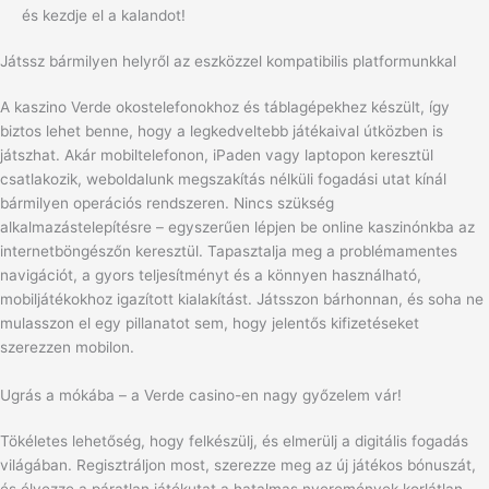
és kezdje el a kalandot!
Játssz bármilyen helyről az eszközzel kompatibilis platformunkkal
A kaszino Verde okostelefonokhoz és táblagépekhez készült, így
biztos lehet benne, hogy a legkedveltebb játékaival útközben is
játszhat. Akár mobiltelefonon, iPaden vagy laptopon keresztül
csatlakozik, weboldalunk megszakítás nélküli fogadási utat kínál
bármilyen operációs rendszeren. Nincs szükség
alkalmazástelepítésre – egyszerűen lépjen be online kaszinónkba az
internetböngészőn keresztül. Tapasztalja meg a problémamentes
navigációt, a gyors teljesítményt és a könnyen használható,
mobiljátékokhoz igazított kialakítást. Játsszon bárhonnan, és soha ne
mulasszon el egy pillanatot sem, hogy jelentős kifizetéseket
szerezzen mobilon.
Ugrás a mókába – a Verde casino-en nagy győzelem vár!
Tökéletes lehetőség, hogy felkészülj, és elmerülj a digitális fogadás
világában. Regisztráljon most, szerezze meg az új játékos bónuszát,