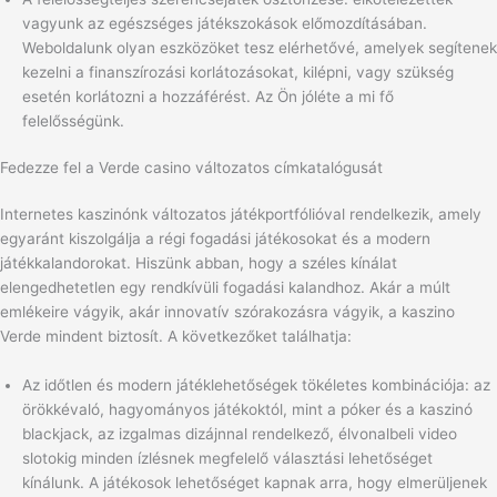
vagyunk az egészséges játékszokások előmozdításában.
Weboldalunk olyan eszközöket tesz elérhetővé, amelyek segítenek
kezelni a finanszírozási korlátozásokat, kilépni, vagy szükség
esetén korlátozni a hozzáférést. Az Ön jóléte a mi fő
felelősségünk.
Fedezze fel a Verde casino változatos címkatalógusát
Internetes kaszinónk változatos játékportfólióval rendelkezik, amely
egyaránt kiszolgálja a régi fogadási játékosokat és a modern
játékkalandorokat. Hiszünk abban, hogy a széles kínálat
elengedhetetlen egy rendkívüli fogadási kalandhoz. Akár a múlt
emlékeire vágyik, akár innovatív szórakozásra vágyik, a kaszino
Verde mindent biztosít. A következőket találhatja:
Az időtlen és modern játéklehetőségek tökéletes kombinációja: az
örökkévaló, hagyományos játékoktól, mint a póker és a kaszinó
blackjack, az izgalmas dizájnnal rendelkező, élvonalbeli video
slotokig minden ízlésnek megfelelő választási lehetőséget
kínálunk. A játékosok lehetőséget kapnak arra, hogy elmerüljenek