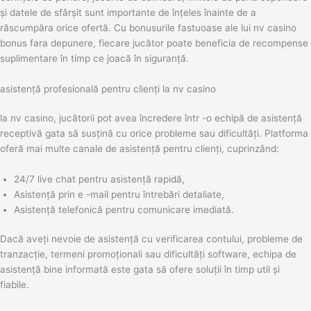
și datele de sfârșit sunt importante de înțeles înainte de a
răscumpăra orice ofertă. Cu bonusurile fastuoase ale lui nv casino
bonus fara depunere, fiecare jucător poate beneficia de recompense
suplimentare în timp ce joacă în siguranță.
asistență profesională pentru clienți la nv casino
la nv casino, jucătorii pot avea încredere într -o echipă de asistență
receptivă gata să susțină cu orice probleme sau dificultăți. Platforma
oferă mai multe canale de asistență pentru clienți, cuprinzând:
24/7 live chat pentru asistență rapidă,
Asistență prin e -mail pentru întrebări detaliate,
Asistență telefonică pentru comunicare imediată.
Dacă aveți nevoie de asistență cu verificarea contului, probleme de
tranzacție, termeni promoționali sau dificultăți software, echipa de
asistență bine informată este gata să ofere soluții în timp util și
fiabile.