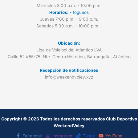
Miercoles 8:00 p.m. - 10:00 p.m.
Horarios:
- fogueos
Jueves 7:00 p.m. - 9:00 p.m.
Sabados 5:00 p.m. - 10:00 p.m.
.
Ubicación:
Liga de Voleibol del Atlantico LVA
Callle 52 #55-75, Nte. Centro Historico, Barranquilla, Atlántico
Recepción de notificaciones
info@weekendvoley.xyz
Copyright © 2026 Todos los derechos reservados Club Deportivo
WeekendVoley
Facebook
Instagram
Tiktok
YouTube