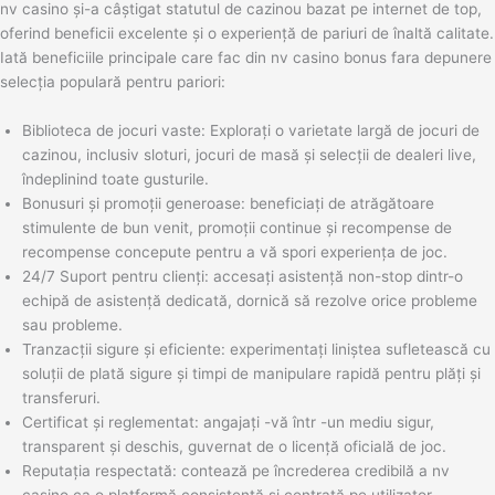
nv casino și-a câștigat statutul de cazinou bazat pe internet de top,
oferind beneficii excelente și o experiență de pariuri de înaltă calitate.
Iată beneficiile principale care fac din nv casino bonus fara depunere
selecția populară pentru pariori:
Biblioteca de jocuri vaste: Explorați o varietate largă de jocuri de
cazinou, inclusiv sloturi, jocuri de masă și selecții de dealeri live,
îndeplinind toate gusturile.
Bonusuri și promoții generoase: beneficiați de atrăgătoare
stimulente de bun venit, promoții continue și recompense de
recompense concepute pentru a vă spori experiența de joc.
24/7 Suport pentru clienți: accesați asistență non-stop dintr-o
echipă de asistență dedicată, dornică să rezolve orice probleme
sau probleme.
Tranzacții sigure și eficiente: experimentați liniștea sufletească cu
soluții de plată sigure și timpi de manipulare rapidă pentru plăți și
transferuri.
Certificat și reglementat: angajați -vă într -un mediu sigur,
transparent și deschis, guvernat de o licență oficială de joc.
Reputația respectată: contează pe încrederea credibilă a nv