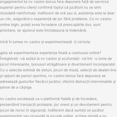
angajamentul lui nv casino bonus fara depunere față de serviciul
superior pentru clienți confirmă faptul că jucătorii nu se simt
niciodată neinformați. Indiferent de oră sau zi, asistența este la doar
un clic, asigurând o experiență de joc fără probleme. Cu nv casino
online login, puteți avea încredere că preocupările dvs. sunt
prioritare, iar ajutorul este întotdeauna la îndemână.
Intră în lumea nv casino și experimentează -ți victoria
gata să experimenteze experiența finală a cazinoului online?
Înregistrați -vă astăzi la nv casino și scufundați -vă într -o lume de
jocuri interesante, bonusuri atrăgătoare și divertisment incomparabil.
Cu o selecție extinsă de sloturi, jocuri de masă, selecții de dealeri live
și opțiuni de pariuri sportive, nv casino bonus fara depunere se
adresează gusturilor fiecărui jucător, oferind distracții interminabile și
șanse de a câștiga.
nv casino excelează ca o platformă fiabilă și de încredere,
prezentând tranzacții protejate, joc onest și un devotament pentru
jocuri de noroc în siguranță. Indiferent dacă sunteți un jucător
experimentat sau proaspăt la jocurile online, echipa simplă a nv