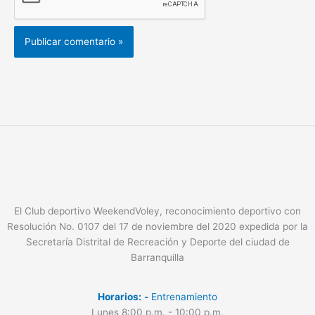
El Club deportivo WeekendVoley, reconocimiento deportivo con
Resolución No. 0107 del 17 de noviembre del 2020 expedida por la
Secretaría Distrital de Recreación y Deporte del ciudad de
Barranquilla
Horarios:
-
Entrenamiento
Lunes 8:00 p.m. - 10:00 p.m.