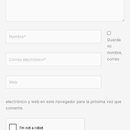
Nombre*
Guarda
mi
nombre,
Correo
correo
electrónico*
Web
electrónico y web en este navegador para la próxima vez que
comente.