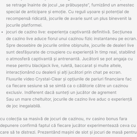
se retrage înainte de jocul „se prăbușește”, furnizând un amestec
special de anticipare și emoție. Cu reguli ușoare și potențial de
recompensă ridicată, jocurile de avarie sunt un plus binevenit la
jocurile platformei.
jocuri de cazino live: experiența captivantă definitivă. Secțiunea
de cazino live aduce fiorul unui cazinou fizic instantaneu pe ecran.
Spre deosebire de jocurile online obișnuite, jocurile de dealeri live
sunt desfășurate de croupiere cu experiență în timp real, stabilind
o atmosferă captivantă și antrenantă. Jucătorii se pot angaja cu
mese pentru blackjack live, ruletă, baccarat și multe altele,
interacționând cu dealerii și alți jucători prin chat pe ecran.
Fluxurile video Crystal-Clear și opțiunile de pariuri financiare fac
ca fiecare sesiune să se simtă ca o călătorie către un cazinou
exclusiv. Indiferent dacă sunteți un jucător de agrement
Sau un mare cheltuitor, jocurile de cazino live aduc o experiență
de joc inegalabilă.
cu colecția sa masivă de jocuri de cazinou, nv casino bonus fara
depunere confirmă faptul că fiecare jucător experimentează ceva cu
care să te distrezi. Prezentând mașini de slot și jocuri de masă pentru