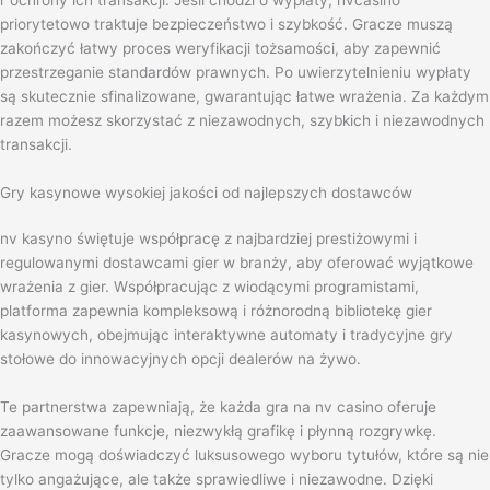
r ochrony ich transakcji. Jeśli chodzi o wypłaty, nvcasino
priorytetowo traktuje bezpieczeństwo i szybkość. Gracze muszą
zakończyć łatwy proces weryfikacji tożsamości, aby zapewnić
przestrzeganie standardów prawnych. Po uwierzytelnieniu wypłaty
są skutecznie sfinalizowane, gwarantując łatwe wrażenia. Za każdym
razem możesz skorzystać z niezawodnych, szybkich i niezawodnych
transakcji.
Gry kasynowe wysokiej jakości od najlepszych dostawców
nv kasyno świętuje współpracę z najbardziej prestiżowymi i
regulowanymi dostawcami gier w branży, aby oferować wyjątkowe
wrażenia z gier. Współpracując z wiodącymi programistami,
platforma zapewnia kompleksową i różnorodną bibliotekę gier
kasynowych, obejmując interaktywne automaty i tradycyjne gry
stołowe do innowacyjnych opcji dealerów na żywo.
Te partnerstwa zapewniają, że każda gra na nv casino oferuje
zaawansowane funkcje, niezwykłą grafikę i płynną rozgrywkę.
Gracze mogą doświadczyć luksusowego wyboru tytułów, które są nie
tylko angażujące, ale także sprawiedliwe i niezawodne. Dzięki