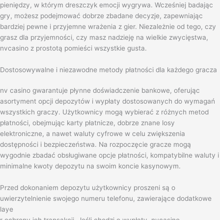
pieniędzy, w którym dreszczyk emocji wygrywa. Wcześniej badając
gry, możesz podejmować dobrze zbadane decyzje, zapewniając
bardziej pewne i przyjemne wrażenia z gier. Niezależnie od tego, czy
grasz dla przyjemności, czy masz nadzieję na wielkie zwycięstwa,
nvcasino z prostotą pomieści wszystkie gusta.
Dostosowywalne i niezawodne metody płatności dla każdego gracza
nv casino gwarantuje płynne doświadczenie bankowe, oferując
asortyment opcji depozytów i wypłaty dostosowanych do wymagań
wszystkich graczy. Użytkownicy mogą wybierać z różnych metod
płatności, obejmując karty płatnicze, dobrze znane losy
elektroniczne, a nawet waluty cyfrowe w celu zwiększenia
dostępności i bezpieczeństwa. Na rozpoczęcie gracze mogą
wygodnie zbadać obsługiwane opcje płatności, kompatybilne waluty i
minimalne kwoty depozytu na swoim koncie kasynowym.
Przed dokonaniem depozytu użytkownicy proszeni są o
uwierzytelnienie swojego numeru telefonu, zawierające dodatkowe
laye