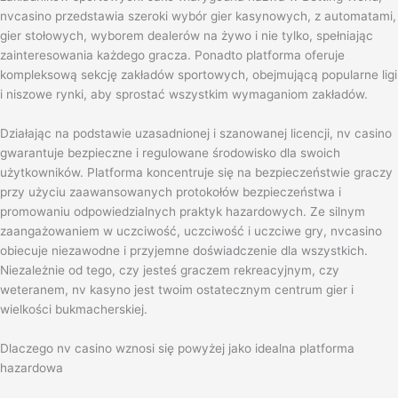
nvcasino przedstawia szeroki wybór gier kasynowych, z automatami,
gier stołowych, wyborem dealerów na żywo i nie tylko, spełniając
zainteresowania każdego gracza. Ponadto platforma oferuje
kompleksową sekcję zakładów sportowych, obejmującą popularne ligi
i niszowe rynki, aby sprostać wszystkim wymaganiom zakładów.
Działając na podstawie uzasadnionej i szanowanej licencji, nv casino
gwarantuje bezpieczne i regulowane środowisko dla swoich
użytkowników. Platforma koncentruje się na bezpieczeństwie graczy
przy użyciu zaawansowanych protokołów bezpieczeństwa i
promowaniu odpowiedzialnych praktyk hazardowych. Ze silnym
zaangażowaniem w uczciwość, uczciwość i uczciwe gry, nvcasino
obiecuje niezawodne i przyjemne doświadczenie dla wszystkich.
Niezależnie od tego, czy jesteś graczem rekreacyjnym, czy
weteranem, nv kasyno jest twoim ostatecznym centrum gier i
wielkości bukmacherskiej.
Dlaczego nv casino wznosi się powyżej jako idealna platforma
hazardowa