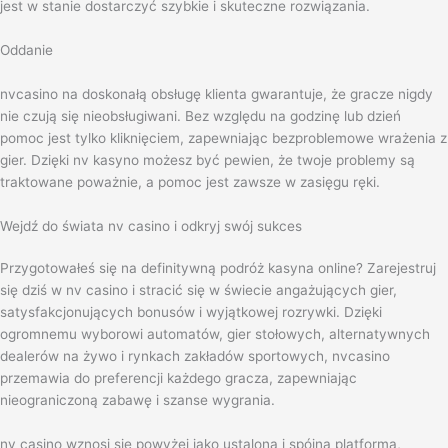
jest w stanie dostarczyć szybkie i skuteczne rozwiązania.
Oddanie
nvcasino na doskonałą obsługę klienta gwarantuje, że gracze nigdy
nie czują się nieobsługiwani. Bez względu na godzinę lub dzień
pomoc jest tylko kliknięciem, zapewniając bezproblemowe wrażenia z
gier. Dzięki nv kasyno możesz być pewien, że twoje problemy są
traktowane poważnie, a pomoc jest zawsze w zasięgu ręki.
Wejdź do świata nv casino i odkryj swój sukces
Przygotowałeś się na definitywną podróż kasyna online? Zarejestruj
się dziś w nv casino i stracić się w świecie angażujących gier,
satysfakcjonujących bonusów i wyjątkowej rozrywki. Dzięki
ogromnemu wyborowi automatów, gier stołowych, alternatywnych
dealerów na żywo i rynkach zakładów sportowych, nvcasino
przemawia do preferencji każdego gracza, zapewniając
nieograniczoną zabawę i szanse wygrania.
nv casino wznosi się powyżej jako ustalona i spójna platforma,