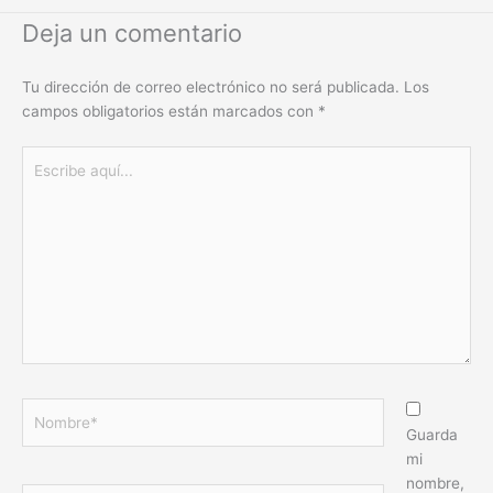
Deja un comentario
Tu dirección de correo electrónico no será publicada.
Los
campos obligatorios están marcados con
*
Escribe
aquí...
Nombre*
Guarda
mi
nombre,