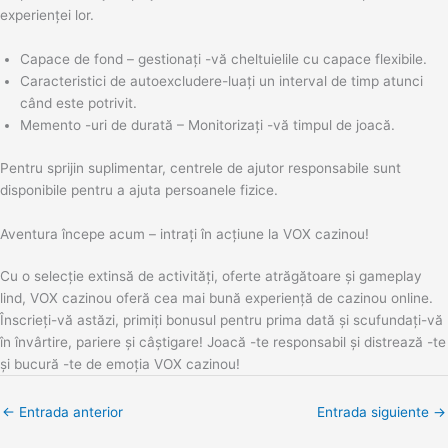
experienței lor.
Capace de fond – gestionați -vă cheltuielile cu capace flexibile.
Caracteristici de autoexcludere-luați un interval de timp atunci
când este potrivit.
Memento -uri de durată – Monitorizați -vă timpul de joacă.
Pentru sprijin suplimentar, centrele de ajutor responsabile sunt
disponibile pentru a ajuta persoanele fizice.
Aventura începe acum – intrați în acțiune la VOX cazinou!
Cu o selecție extinsă de activități, oferte atrăgătoare și gameplay
lind, VOX cazinou oferă cea mai bună experiență de cazinou online.
Înscrieți-vă astăzi, primiți bonusul pentru prima dată și scufundați-vă
în învârtire, pariere și câștigare! Joacă -te responsabil și distrează -te
și bucură -te de emoția VOX cazinou!
←
Entrada anterior
Entrada siguiente
→