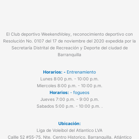
El Club deportivo WeekendVoley, reconocimiento deportivo con
Resolución No. 0107 del 17 de noviembre del 2020 expedida por la
Secretaría Distrital de Recreación y Deporte del ciudad de
Barranquilla
Horarios:
-
Entrenamiento
Lunes 8:00 p.m. - 10:00 p.m.
Miercoles 8:00 p.m. - 10:00 p.m.
Horarios:
- fogueos
Jueves 7:00 p.m. - 9:00 p.m.
Sabados 5:00 p.m. - 10:00 p.m.
.
Ubicación:
Liga de Voleibol del Atlantico LVA
Callle 52 #55-75, Nte. Centro Historico, Barranquilla, Atlántico