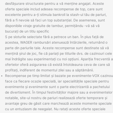
desfășurare structurate pentru a vă menține angajat. Aceste
oferte speciale includ adesea recompense de top, care sunt
excelente pentru a-ți stimula bankroll la stash-ul tău de pariuri,
fără a fi nevoie să faci un top substanțial. De asemenea, sunt
disponibile viraje gratuite de tambur, permițându -vă să vă
bucurați de un titlu specific
S pe sloturile selectate fără a petrece un ban. În plus față de
acestea, WAGER rambursări atenuează întârzierile, returnând o
parte din pariurile tale. Aceste recompense sunt destinate să vă
mențină șirul de joc, fie că pariați pe titlurile dvs. de cazinouri cele
mai îndrăgite sau experimentați cu noi opțiuni. Apariția frecventă a
ofertelor oferă asigurarea că există întotdeauna ceva de care să
profitați, indiferent de momentul zilei sau a săptămânii.
Recompense pe timp limitat și bazate pe evenimente-VOX cazinou
face ca fiecare ocazie specială, iar specialitățile speciale pentru
evenimente și evenimente sunt o parte electrizantă a pachetului
de divertisment. În timpul festivităților majore sau a evenimentelor
notabile, site-ul nostru de pariuri realizează oferte temporare și
avantaje greu de găsit care marchează aceste momente speciale
cu un entuziasm de neegalat. Nu ratați aceste oferte speciale