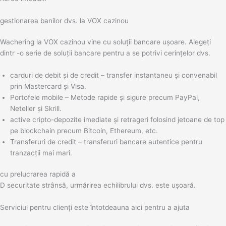
gestionarea banilor dvs. la VOX cazinou
Wachering la VOX cazinou vine cu soluții bancare ușoare. Alegeți
dintr -o serie de soluții bancare pentru a se potrivi cerințelor dvs.
carduri de debit și de credit – transfer instantaneu și convenabil
prin Mastercard și Visa.
Portofele mobile – Metode rapide și sigure precum PayPal,
Neteller și Skrill.
active cripto-depozite imediate și retrageri folosind jetoane de top
pe blockchain precum Bitcoin, Ethereum, etc.
Transferuri de credit – transferuri bancare autentice pentru
tranzacții mai mari.
cu prelucrarea rapidă a
D securitate strânsă, urmărirea echilibrului dvs. este ușoară.
Serviciul pentru clienți este întotdeauna aici pentru a ajuta