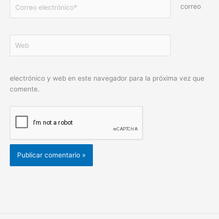
Correo
correo
electrónico*
Web
electrónico y web en este navegador para la próxima vez que
comente.