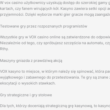
W vox casino użytkownicy uzyskują dostęp do szerokiej gamy gi
kartach, czy fanem wirujących kół. Kasyno zawiera setki opcji
przyjemności. Dzięki wyborze marki gier gracze mogą zaangażo
Testowane gry przez rozpoznanych programistów
Wszystkie gry w VOX casino online są zatwierdzone do odpowie
Niezależnie od tego, czy spróbujesz szczęścia na automatu, cz
Rthy.
Maszyny gniazda z prawdziwą akcją
VOX kasyno to miejsce, w którym należy się spinować, która p
wyjątkowego i zabawnego do przetestowania. Te gry są znane z
ekscytacji o wysokich stawkach.
Gry strategiczne i gry stołowe
Dla tych, którzy doceniają strategiczną grę kasynową, to kasyno