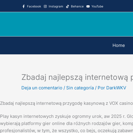
Ir
Facebook
Instagram
Behance
YouTube
al
contenido
Home
Zbadaj najlepszą internetową
Deja un comentario
/
Sin categoría
/ Por
DarkWKV
Zbadaj najlepszą internetową przygodę kasynową z VOX casino
Play kasyn internetowych zyskuje ogromny urok, aw 2025 r. Glo
wybierają platformy gier online dla różnych rodzajów gier, ko
profesjonalistów, w tym, że wszystko, co bejs, oczekują zabawn