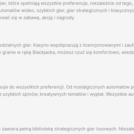
er, które spełniają wszystkie preferencje, niezależnie od tego
 automatów wideo, szybkich gier, gier strategicznych i klasycz
wać się w zabawę, akcję i nagrody.
dzialnych gier. Kasyno współpracują z licencjonowanymi i zauf
y granie w rękę Blackjacka, możesz czuć się komfortowo, wiedz
asuje do wszystkich preferencji. Od nostalgicznych automatów 
 szybkich spinów, kreatywnych tematów i wypłat. Wszystkie au
 zawiera pełną bibliotekę strategicznych gier losowych. Niezale