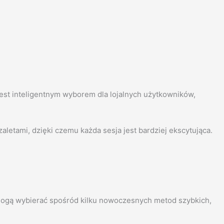
jest inteligentnym wyborem dla lojalnych użytkowników,
letami, dzięki czemu każda sesja jest bardziej ekscytująca.
e mogą wybierać spośród kilku nowoczesnych metod szybkich,