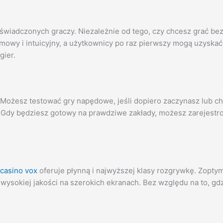
świadczonych graczy. Niezależnie od tego, czy chcesz grać bez
owy i intuicyjny, a użytkownicy po raz pierwszy mogą uzyskać 
gier.
 Możesz testować gry napędowe, jeśli dopiero zaczynasz lub c
. Gdy będziesz gotowy na prawdziwe zakłady, możesz zarejestro
casino vox
oferuje płynną i najwyższej klasy rozgrywkę. Zopty
wysokiej jakości na szerokich ekranach. Bez względu na to, g