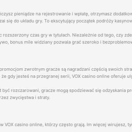
ńczysz pieniądze na rejestrowanie i wpłatę, otrzymasz dodatko
ai się do układu gry. To ekscytujący początek podróży kasynow
rozszerzony czas gry w tytułach. Niezależnie od tego, czy zde
a żywo, bonus mile widziany pozwala grać szeroko i bezproblemo
promocjom zwrotnym gracze są nagradzani częścią swoich strat.
 gdy jesteś na przegranej serii, VOX casino online oferuje ul
 być rozczarowani, gracze mogą spodziewać się odzyskania proc
zez zwycięstwa i straty.
VOX casino online, którzy często grają. Im więcej wirujesz, t