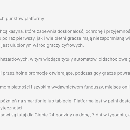
ych punktów platformy
 chcą kasyna, które zapewnia doskonałość, ochronę i przyjemno
po raz pierwszy, jak i wieloletni gracze mają niezapomnianą 
o jest ulubionym wśród graczy cyfrowych.
 hazardowych, w tym wiodące tytuły automatów, oldschoolowe g
i przez hojne promocje otwierające, podczas gdy gracze powraca
temom płatności i szybkim wydawnictwom funduszy, miejsce onli
późnień na smartfonie lub tablecie. Platforma jest w pełni d
yteczności.
owi są tutaj dla Ciebie 24 godziny na dobę, 7 dni w tygodniu,