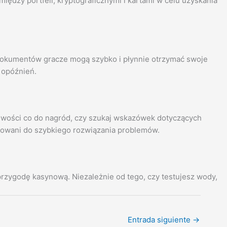
dzy portfeli, kryptograficznymi i kartami w celu uzyskania
dokumentów gracze mogą szybko i płynnie otrzymać swoje
 opóźnień.
liwości co do nagród, czy szukaj wskazówek dotyczących
otowani do szybkiego rozwiązania problemów.
przygodę kasynową. Niezależnie od tego, czy testujesz wody,
Entrada siguiente
→