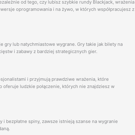
ezależnie od tego, czy lubisz szybkie rundy Blackjack, wrażenia
o wersje oprogramowania i na żywo, w których współpracujesz z
e gry lub natychmiastowe wygrane. Gry takie jak bilety na
ęstw i zabawy z bardziej strategicznych gier.
sjonalistami i przyjmują prawdziwe wrażenia, które
o oferuje ludzkie połączenie, których nie znajdziesz w
 bezpłatne spiny, zawsze istnieją szanse na wygranie
daną.