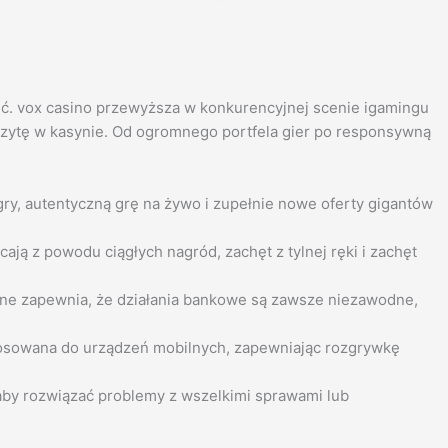
ść. vox casino przewyższa w konkurencyjnej scenie igamingu
wizytę w kasynie. Od ogromnego portfela gier po responsywną
ry, autentyczną grę na żywo i zupełnie nowe oferty gigantów
ją z powodu ciągłych nagród, zachęt z tylnej ręki i zachęt
ne zapewnia, że ​​działania bankowe są zawsze niezawodne,
ostosowana do urządzeń mobilnych, zapewniając rozgrywkę
 aby rozwiązać problemy z wszelkimi sprawami lub