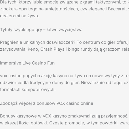
Dla tych, którzy lubią emocje związane z grami taktycznymi, to
z pokera opartego na umiejętnościach, czy elegancji Baccarat,
dealerami na żywo.
Tytuły szybkiego gry – łatwe zwycięstwa
Pragnienie unikalnych doświadczeń? To centrum do gier oferuje 
zarysowania, Keno, Crash Plays i bingo rundy dają graczom rela
Immersive Live Casino Fun
vox casino popycha akcję kasyna na żywo na nowe wyżyny z rea
odzwierciedla tradycyjne domy do gier. Niezależnie od tego, cz
formatach komputerowych.
Zdobądź więcej z bonusów VOX casino online
Bonusy kasynowe w VOX kasyno zmaksymalizują przyjemność. O
większej ilości gotówki. Częste promocje, w tym powtórki, zw