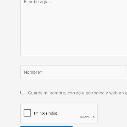
aquí...
Nombre*
Guarda mi nombre, correo electrónico y web en 