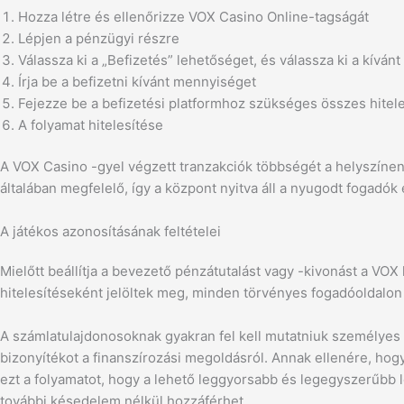
Hozza létre és ellenőrizze VOX Casino Online-tagságát
Lépjen a pénzügyi részre
Válassza ki a „Befizetés” lehetőséget, és válassza ki a kívá
Írja be a befizetni kívánt mennyiséget
Fejezze be a befizetési platformhoz szükséges összes hitele
A folyamat hitelesítése
A VOX Casino -gyel végzett tranzakciók többségét a helyszínen
általában megfelelő, így a központ nyitva áll a nyugodt fogadó
A játékos azonosításának feltételei
Mielőtt beállítja a bevezető pénzátutalást vagy -kivonást a VO
hitelesítéseként jelöltek meg, minden törvényes fogadóoldalon
A számlatulajdonosoknak gyakran fel kell mutatniuk személyes ad
bizonyítékot a finanszírozási megoldásról. Annak ellenére, hog
ezt a folyamatot, hogy a lehető leggyorsabb és legegyszerűbb l
további késedelem nélkül hozzáférhet.