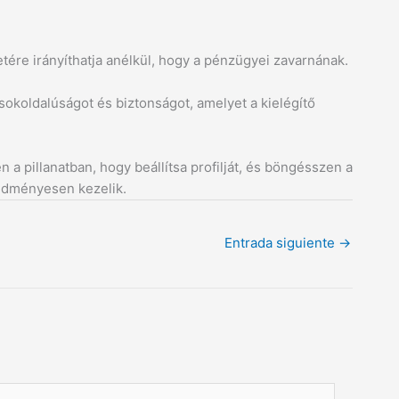
tére irányíthatja anélkül, hogy a pénzügyei zavarnának.
okoldalúságot és biztonságot, amelyet a kielégítő
 pillanatban, hogy beállítsa profilját, és böngésszen a
redményesen kezelik.
Entrada siguiente
→