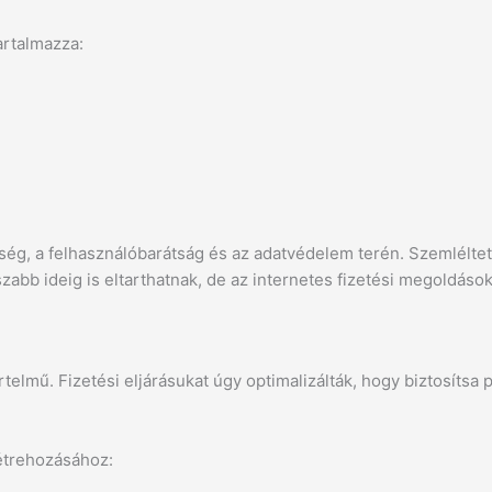
artalmazza:
ség, a felhasználóbarátság és az adatvédelem terén. Szemléltet
sszabb ideig is eltarthatnak, de az internetes fizetési megoldás
mű. Fizetési eljárásukat úgy optimalizálták, hogy biztosítsa pr
létrehozásához: