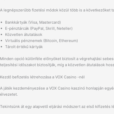
A legnépszerűbb fizetési módok közül több is a következőket t
Bankkártyák (Visa, Mastercard)
E-pénztárcák (PayPal, Skrill, Neteller)
Közvetlen átutalások
Virtuális pénznemek (Bitcoin, Ethereum)
Tárolt értékű kártyák
Minden opció különféle előnyöket biztosít a végrehajtási sebes
teljesítési időszakot biztosítják, míg a közvetlen átutalások ho
Kezdő befizetés létrehozása a VOX Casino -nél
A játék kezdeményezése a VOX Casino kaszinó honlapján egyértel
élvezetet.
Tekintsünk át egy alapvető eljárási módszert az első kifizetés 