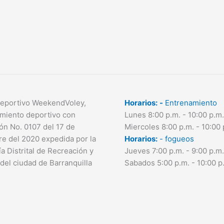
deportivo WeekendVoley,
Horarios:
-
Entrenamiento
miento deportivo con
Lunes 8:00 p.m. - 10:00 p.m.
ón No. 0107 del 17 de
Miercoles 8:00 p.m. - 10:00 
e del 2020 expedida por la
Horarios:
- fogueos
a Distrital de Recreación y
Jueves 7:00 p.m. - 9:00 p.m.
del ciudad de Barranquilla
Sabados 5:00 p.m. - 10:00 p