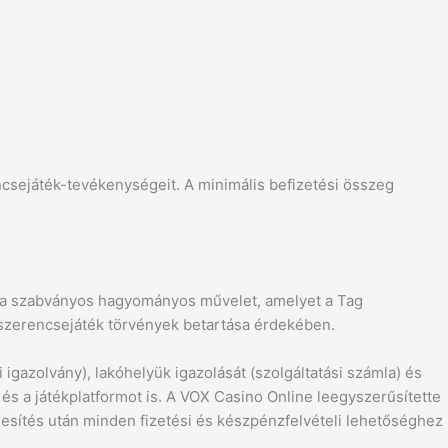
ncsejáték-tevékenységeit. A minimális befizetési összeg
 Ez a szabványos hagyományos művelet, amelyet a Tag
 szerencsejáték törvények betartása érdekében.
 igazolvány), lakóhelyük igazolását (szolgáltatási számla) és
 és a játékplatformot is. A VOX Casino Online leegyszerűsítette
lesítés után minden fizetési és készpénzfelvételi lehetőséghez