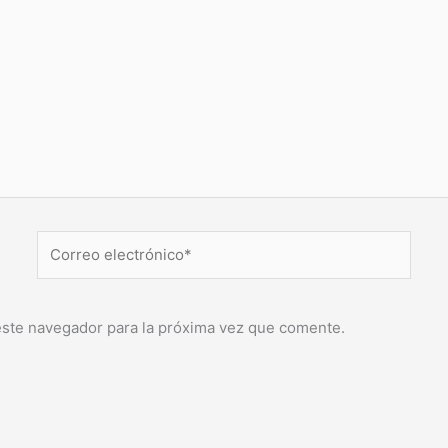
Correo
electrónico*
este navegador para la próxima vez que comente.