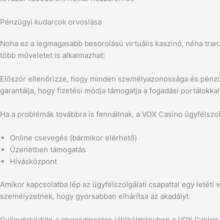
Pénzügyi kudarcok orvoslása
Noha ez a legmagasabb besorolású virtuális kaszinó, néha tra
több műveletet is alkalmazhat:
Először ellenőrizze, hogy minden személyazonossága és pénzügy
garantálja, hogy fizetési módja támogatja a fogadási portálokkal
Ha a problémák továbbra is fennállnak, a VOX Casino ügyfélszo
Online csevegés (bármikor elérhető)
Üzenetben támogatás
Hívásközpont
Amikor kapcsolatba lép az ügyfélszolgálati csapattal egy letéti v
személyzetnek, hogy gyorsabban elhárítsa az akadályt.
Gyönyörködjön a stresszmentes játékélményben a VOX Casino