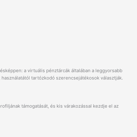
ésképpen: a virtuális pénztárcák általában a leggyorsabb
ok használatától tartózkodó szerencsejátékosok választják.
ofiljának támogatását, és kis várakozással kezdje el az