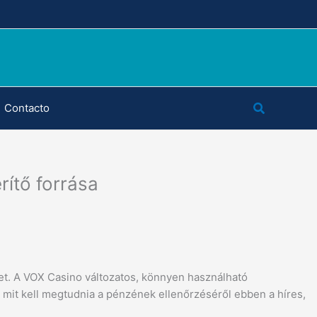
Buscar
Contacto
ítő forrása
t. A VOX Casino változatos, könnyen használható
 mit kell megtudnia a pénzének ellenőrzéséről ebben a híres,