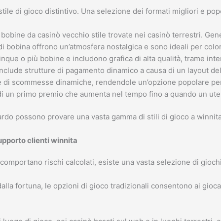
tile di gioco distintivo. Una selezione dei formati migliori e pop
a bobine da casinò vecchio stile trovate nei casinò terrestri. 
nali di bobina offrono un’atmosfera nostalgica e sono ideali per
inque o più bobine e includono grafica di alta qualità, trame in
include strutture di pagamento dinamico a causa di un layout del
e di scommesse dinamiche, rendendole un’opzione popolare per 
di un primo premio che aumenta nel tempo fino a quando un uten
zardo possono provare una vasta gamma di stili di gioco a winnita
supporto clienti winnita
omportano rischi calcolati, esiste una vasta selezione di giochi
a fortuna, le opzioni di gioco tradizionali consentono ai giocato