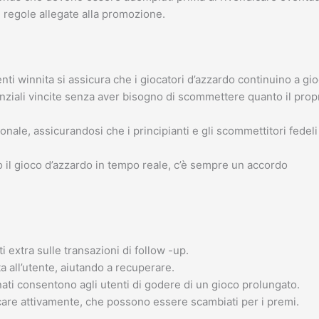
e regole allegate alla promozione.
ienti winnita si assicura che i giocatori d’azzardo continuino a 
ziali vincite senza aver bisogno di scommettere quanto il propr
nale, assicurandosi che i principianti e gli scommettitori fedel
ia o il gioco d’azzardo in tempo reale, c’è sempre un accordo
 extra sulle transazioni di follow -up.
a all’utente, aiutando a recuperare.
onati consentono agli utenti di godere di un gioco prolungato.
ocare attivamente, che possono essere scambiati per i premi.