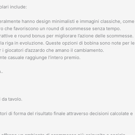
olari include:
Generalmente hanno design minimalisti e immagini classiche, come
 coloro che favoriscono un round di scommesse senza tempo.
terattive e round bonus per migliorare l’azione delle scommesse.
la riga in evoluzione. Queste opzioni di bobina sono note per le
i giocatori d’azzardo che amano il cambiamento.
te casuale raggiunge l’intero premio.
..
 da tavolo.
ri di forma del risultato finale attraverso decisioni calcolate e