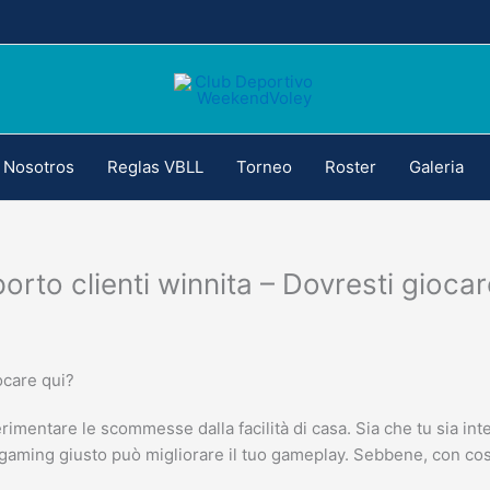
Nosotros
Reglas VBLL
Torneo
Roster
Galeria
rto clienti winnita – Dovresti giocar
ocare qui?
rimentare le scommesse dalla facilità di casa. Sia che tu sia int
 igaming giusto può migliorare il tuo gameplay. Sebbene, con cos