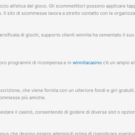
occio all’etica del gioco. Gli scommettitori possono applicare tap
inò. Il sito di scommesse lavora a stretto contatto con le organiz
rsificata di giochi, supporto clienti winnita ha cementato il suo p
i loro programmi di ricompensa e in
winnitacasino
c’è un ampio ele
izione, che viene fornita con un ulteriore fondi e giri gratuiti. I
 scommesse più amiche.
a testare il casinò, consentendo di godere di diverse slot o opzi
bonus che devono essere adempiuti prima di rivendicare eventual