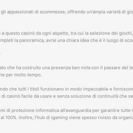
r gli appassionati di scommesse, offrendo un’ampia varietà di gio
a questo casinò da ogni aspetto, tra cui la selezione dei giochi,
ompleti la panoramica, avrai una chiara idea che è il luogo di sc
?
olato che ha costruito una presenza ben nota con il passare del
 che per molto tempo.
frendo che tutti i titoli funzionano in modo impeccabile e forniscono
ito di casinò facile da usare e senza soluzione di continuità che s
mi di protezione informatica all’avanguardia per garantire tutte le a
 al 100%. Inoltre, l’hub di igaming viene spesso rivisto da organiz