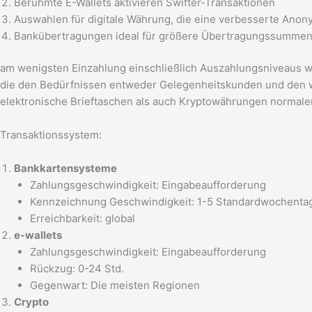
Berühmte E-Wallets aktivieren Swifter-Transaktionen
Auswahlen für digitale Währung, die eine verbesserte Anony
Bankübertragungen ideal für größere Übertragungssumme
am wenigsten Einzahlung einschließlich Auszahlungsniveaus wec
die den Bedürfnissen entweder Gelegenheitskunden und den wi
elektronische Brieftaschen als auch Kryptowährungen normale
Transaktionssystem:
Bankkartensysteme
Zahlungsgeschwindigkeit: Eingabeaufforderung
Kennzeichnung Geschwindigkeit: 1-5 Standardwochenta
Erreichbarkeit: global
e-wallets
Zahlungsgeschwindigkeit: Eingabeaufforderung
Rückzug: 0-24 Std.
Gegenwart: Die meisten Regionen
Crypto