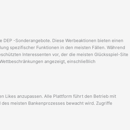
keine DEP -Sonderangebote. Diese Werbeaktionen bieten einen
llung spezifischer Funktionen in den meisten Fällen. Während
eschützten Interessenten vor, der die meisten Glücksspiel-Site
ettbeschränkungen angezeigt, einschließlich
en Likes anzupassen. Alle Plattform führt den Betrieb mit
d des meisten Bankenprozesses bewacht wird. Zugriffe