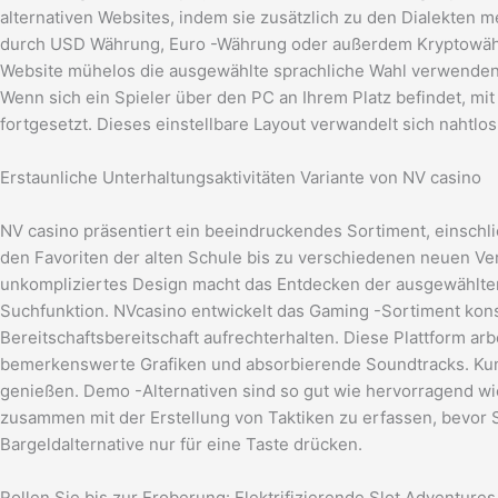
alternativen Websites, indem sie zusätzlich zu den Dialekten 
durch USD Währung, Euro -Währung oder außerdem Kryptowährun
Website mühelos die ausgewählte sprachliche Wahl verwenden kö
Wenn sich ein Spieler über den PC an Ihrem Platz befindet, mi
fortgesetzt. Dieses einstellbare Layout verwandelt sich nahtlos
Erstaunliche Unterhaltungsaktivitäten Variante von NV casino
NV casino präsentiert ein beeindruckendes Sortiment, einschl
den Favoriten der alten Schule bis zu verschiedenen neuen Ver
unkompliziertes Design macht das Entdecken der ausgewählten S
Suchfunktion. NVcasino entwickelt das Gaming -Sortiment kon
Bereitschaftsbereitschaft aufrechterhalten. Diese Plattform a
bemerkenswerte Grafiken und absorbierende Soundtracks. Kunde
genießen. Demo -Alternativen sind so gut wie hervorragend wie 
zusammen mit der Erstellung von Taktiken zu erfassen, bevor S
Bargeldalternative nur für eine Taste drücken.
Rollen Sie bis zur Eroberung: Elektrifizierende Slot Adventures