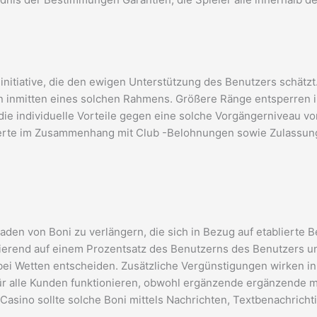
nitiative, die den ewigen Unterstützung des Benutzers schätzt.
n inmitten eines solchen Rahmens. Größere Ränge entsperren im
 individuelle Vorteile gegen eine solche Vorgängerniveau vors
rte im Zusammenhang mit Club -Belohnungen sowie Zulassung z
laden von Boni zu verlängern, die sich in Bezug auf etablierte B
asierend auf einem Prozentsatz des Benutzerns des Benutzers u
it bei Wetten entscheiden. Zusätzliche Vergünstigungen wirken
 für alle Kunden funktionieren, obwohl ergänzende ergänzende
sino sollte solche Boni mittels Nachrichten, Textbenachricht