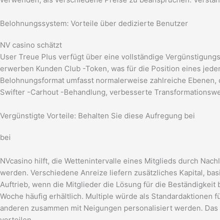
Belohnungssystem: Vorteile über dedizierte Benutzer
NV casino schätzt
User Treue Plus verfügt über eine vollständige Vergünstigungsi
erwerben Kunden Club -Token, was für die Position eines jede
Belohnungsformat umfasst normalerweise zahlreiche Ebenen, die
Swifter -Carhout -Behandlung, verbesserte Transformationswe
Vergünstigte Vorteile: Behalten Sie diese Aufregung bei
bei
NVcasino hilft, die Wettenintervalle eines Mitglieds durch Nach
werden. Verschiedene Anreize liefern zusätzliches Kapital, b
Auftrieb, wenn die Mitglieder die Lösung für die Beständigke
Woche häufig erhältlich. Multiple würde als Standardaktionen
anderen zusammen mit Neigungen personalisiert werden. Das Ca
verteilen.