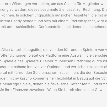
mehrere Währungen vorstellen, um das Casino für Mitglieder we
g zu wetten, dieses bestimmte Ziel passt zur Rechnung. Dies
nnen. In solchen unglaublich nützlichen Aspekten, die mit nv 
t Ihrem Handy pendelt und sich mit einem iPad entspannt, wird 
 mit unterschiedlichen Geräteanteilen, bei denen die abnehmende
ießlich Unterhaltungstitel, die von den führenden Spielern v
öffentlichungen bietet die Plattform eine Auswahl, die versch
piele eines Spielers zu einer mühelosen Erfahrung durch klar 
sequent anhand innovativer Optionen und versichert so, dass
rbeitet mit führenden Spielemachern zusammen, die den Besucher
n mit nv kasyno können eine Flexibilität in Bezug auf die Vor
neuartige Spiele, denen die fiskalische Gefahr fehlt, und ermö
ie Ihre Finanzen zuweisen. Wenn Sie bereit sind, echte Gewinn