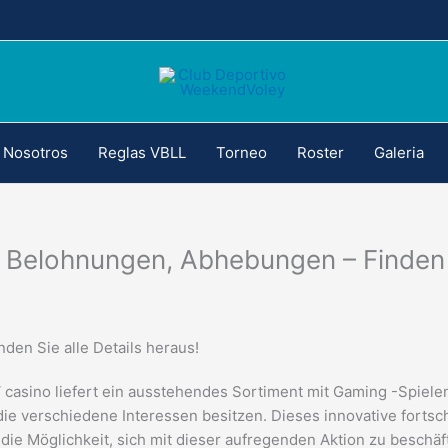
Nosotros
Reglas VBLL
Torneo
Roster
Galeria
 Belohnungen, Abhebungen – Finden S
en Sie alle Details heraus!
V casino liefert ein ausstehendes Sortiment mit Gaming -Spie
 verschiedene Interessen besitzen. Dieses innovative fortschr
 die Möglichkeit, sich mit dieser aufregenden Aktion zu beschäf