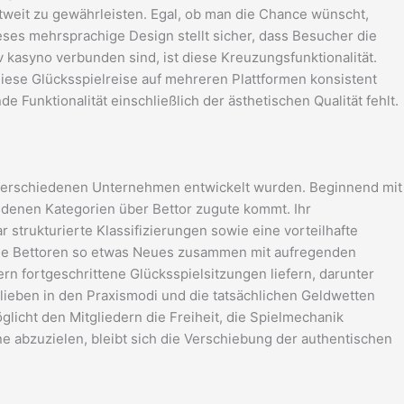
ltweit zu gewährleisten. Egal, ob man die Chance wünscht,
es mehrsprachige Design stellt sicher, dass Besucher die
kasyno verbunden sind, ist diese Kreuzungsfunktionalität.
diese Glücksspielreise auf mehreren Plattformen konsistent
 Funktionalität einschließlich der ästhetischen Qualität fehlt.
on verschiedenen Unternehmen entwickelt wurden. Beginnend mit
iedenen Kategorien über Bettor zugute kommt. Ihr
strukturierte Klassifizierungen sowie eine vorteilhafte
 die Bettoren so etwas Neues zusammen mit aufregenden
n fortgeschrittene Glücksspielsitzungen liefern, darunter
lieben in den Praxismodi und die tatsächlichen Geldwetten
glicht den Mitgliedern die Freiheit, die Spielmechanik
e abzuzielen, bleibt sich die Verschiebung der authentischen