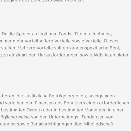
 Da die Spieler an legitimen Fonds -Titeln teilnehmen,
mer mehr vorteilhaftere Vorteile sowie Vorteile. Dieses
tellen. Mehrere Vorteile sollten kundenspezifische Boni,
u einzigartigen Herausforderungen sowie Aktivitäten bieten.
ettoren, die zusätzliche Beiträge erstellen, nachgeladen
nd verleihen den Finanzen des Benutzers einen erforderlichen
 in bestimmten Dauern oder in bestimmten Momenten in einer
 möglicherweise von den Unterhaltungs -Tendenzen von
igungen sowie Benachrichtigungen über Mitgliedschaft