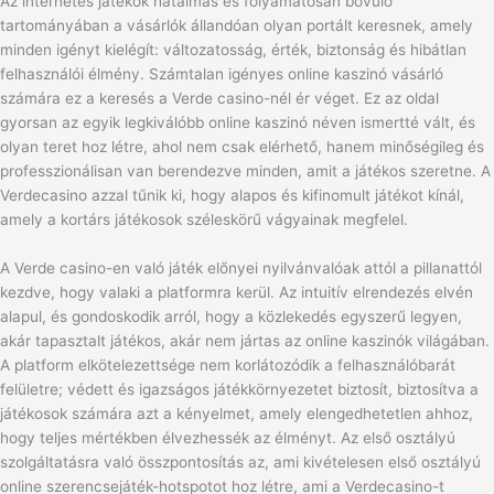
Az internetes játékok hatalmas és folyamatosan bővülő
tartományában a vásárlók állandóan olyan portált keresnek, amely
minden igényt kielégít: változatosság, érték, biztonság és hibátlan
felhasználói élmény. Számtalan igényes online kaszinó vásárló
számára ez a keresés a Verde casino-nél ér véget. Ez az oldal
gyorsan az egyik legkiválóbb online kaszinó néven ismertté vált, és
olyan teret hoz létre, ahol nem csak elérhető, hanem minőségileg és
professzionálisan van berendezve minden, amit a játékos szeretne. A
Verdecasino azzal tűnik ki, hogy alapos és kifinomult játékot kínál,
amely a kortárs játékosok széleskörű vágyainak megfelel.
A Verde casino-en való játék előnyei nyilvánvalóak attól a pillanattól
kezdve, hogy valaki a platformra kerül. Az intuitív elrendezés elvén
alapul, és gondoskodik arról, hogy a közlekedés egyszerű legyen,
akár tapasztalt játékos, akár nem jártas az online kaszinók világában.
A platform elkötelezettsége nem korlátozódik a felhasználóbarát
felületre; védett és igazságos játékkörnyezetet biztosít, biztosítva a
játékosok számára azt a kényelmet, amely elengedhetetlen ahhoz,
hogy teljes mértékben élvezhessék az élményt. Az első osztályú
szolgáltatásra való összpontosítás az, ami kivételesen első osztályú
online szerencsejáték-hotspotot hoz létre, ami a Verdecasino-t