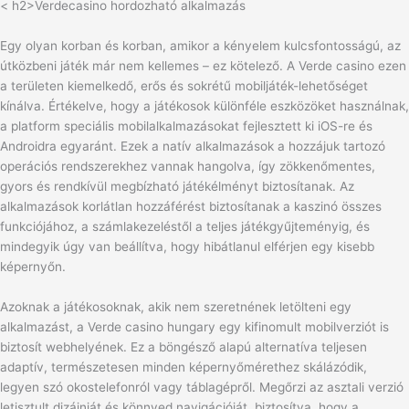
< h2>Verdecasino hordozható alkalmazás
Egy olyan korban és korban, amikor a kényelem kulcsfontosságú, az
útközbeni játék már nem kellemes – ez kötelező. A Verde casino ezen
a területen kiemelkedő, erős és sokrétű mobiljáték-lehetőséget
kínálva. Értékelve, hogy a játékosok különféle eszközöket használnak,
a platform speciális mobilalkalmazásokat fejlesztett ki iOS-re és
Androidra egyaránt. Ezek a natív alkalmazások a hozzájuk tartozó
operációs rendszerekhez vannak hangolva, így zökkenőmentes,
gyors és rendkívül megbízható játékélményt biztosítanak. Az
alkalmazások korlátlan hozzáférést biztosítanak a kaszinó összes
funkciójához, a számlakezeléstől a teljes játékgyűjteményig, és
mindegyik úgy van beállítva, hogy hibátlanul elférjen egy kisebb
képernyőn.
Azoknak a játékosoknak, akik nem szeretnének letölteni egy
alkalmazást, a Verde casino hungary egy kifinomult mobilverziót is
biztosít webhelyének. Ez a böngésző alapú alternatíva teljesen
adaptív, természetesen minden képernyőmérethez skálázódik,
legyen szó okostelefonról vagy táblagépről. Megőrzi az asztali verzió
letisztult dizájnját és könnyed navigációját, biztosítva, hogy a