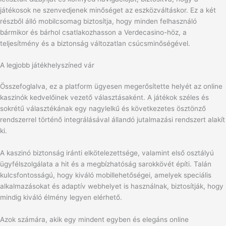
játékosok ne szenvedjenek minőséget az eszközváltáskor. Ez a két
részből álló mobilcsomag biztosítja, hogy minden felhasználó
bármikor és bárhol csatlakozhasson a Verdecasino-höz, a
teljesítmény és a biztonság változatlan csúcsminőségével.
A legjobb játékhelyszíned vár
Összefoglalva, ez a platform ügyesen megerősítette helyét az online
kaszinók kedvelőinek vezető választásaként. A játékok széles és
sokrétű választékának egy nagylelkű és következetes ösztönző
rendszerrel történő integrálásával állandó jutalmazási rendszert alakít
ki.
A kaszinó biztonság iránti elkötelezettsége, valamint első osztályú
ügyfélszolgálata a hit és a megbízhatóság sarokkövét építi. Talán
kulcsfontosságú, hogy kiváló mobillehetőségei, amelyek speciális
alkalmazásokat és adaptív webhelyet is használnak, biztosítják, hogy
mindig kiváló élmény legyen elérhető.
Azok számára, akik egy mindent egyben és elegáns online