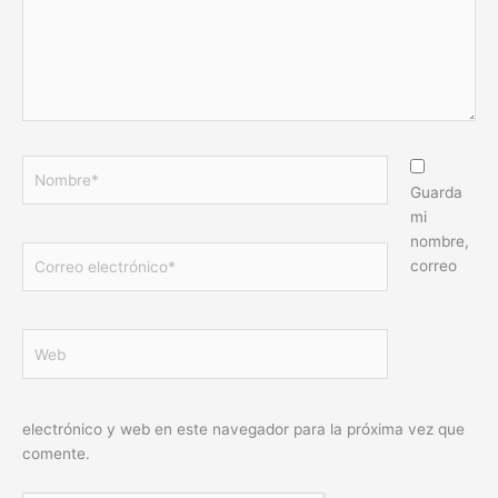
Nombre*
Guarda
mi
nombre,
Correo
correo
electrónico*
Web
electrónico y web en este navegador para la próxima vez que
comente.